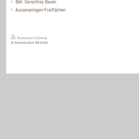
Beh. Gerechtes Bauen
Aussenanlagen-Freiflächen
Druckversion
|
Sitemap
© Architekturbüro Bill GmbH